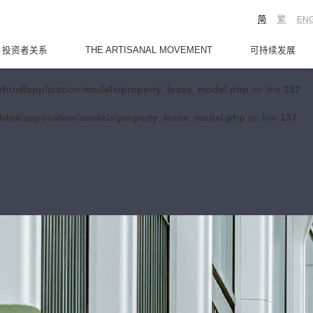
简
繁
EN
投资者关系
THE ARTISANAL MOVEMENT
可持续发展
/html/application/models/property_lease_model.php
on line
137
html/application/models/property_lease_model.php
on line
137