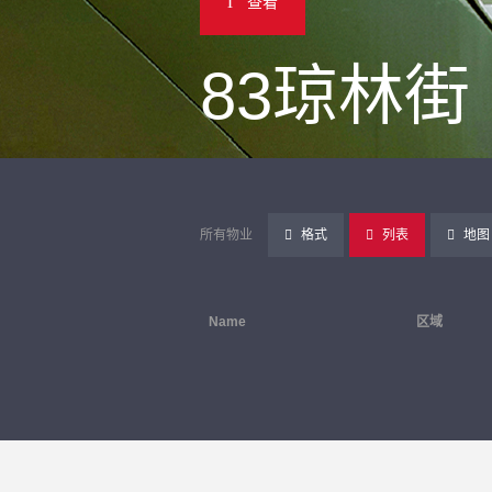
查看
83琼林街
所有物业
格式
列表
地图
Name
区域