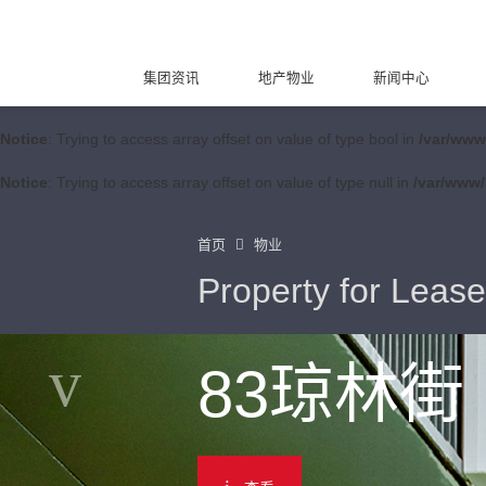
集团资讯
地产物业
新闻中心
Notice
: Trying to access array offset on value of type bool in
/var/www
Notice
: Trying to access array offset on value of type null in
/var/www/
首页
物业
Property for Lease
83琼林街