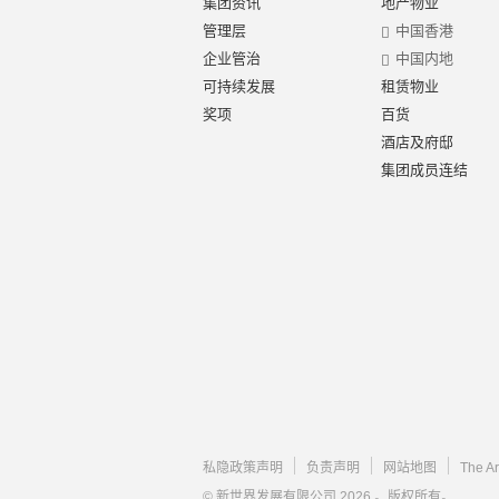
集团资讯
地产物业
管理层
中国香港
企业管治
中国内地
可持续发展
租赁物业
奖项
百货
酒店及府邸
集团成员连结
私隐政策声明
负责声明
网站地图
The A
© 新世界发展有限公司 2026 。版权所有。