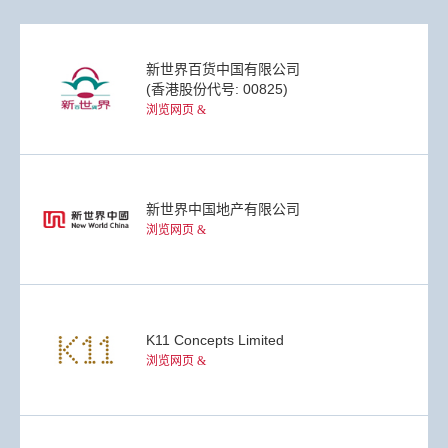
新世界百货中国有限公司
(香港股份代号: 00825)
浏览网页
新世界中国地产有限公司
浏览网页
K11 Concepts Limited
浏览网页