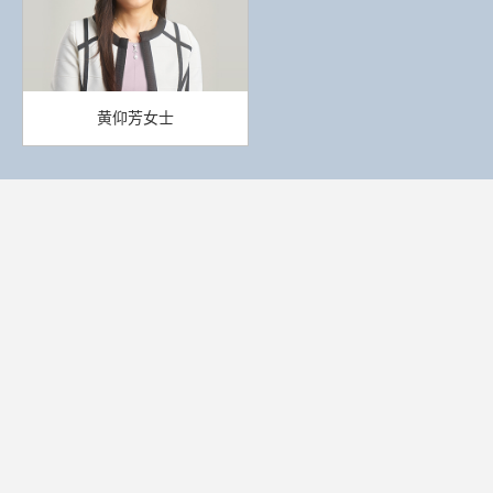
黄仰芳女士