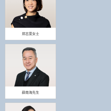
郑志雯女士
薛南海先生