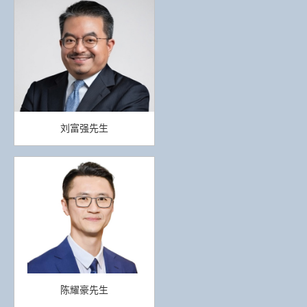
刘富强先生
陈耀豪先生