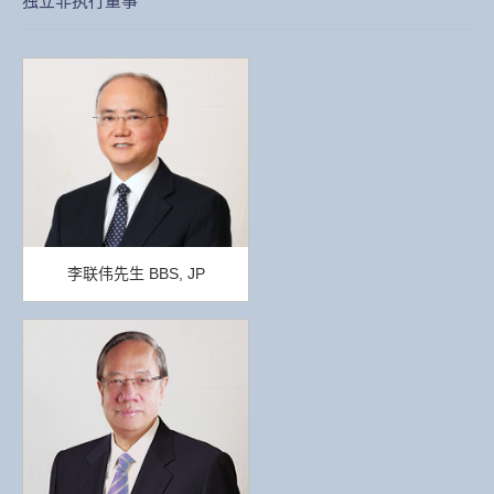
独立非执行董事
李联伟先生 BBS, JP