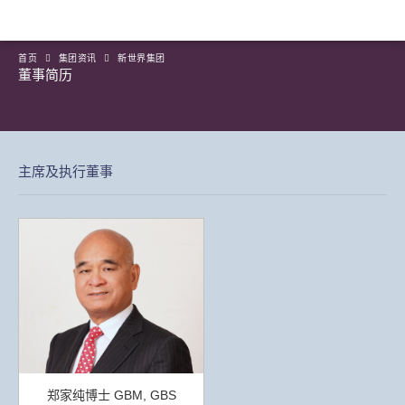
首页
集团资讯
新世界集团
董事简历
主席及执行董事
郑家纯博士 GBM, GBS