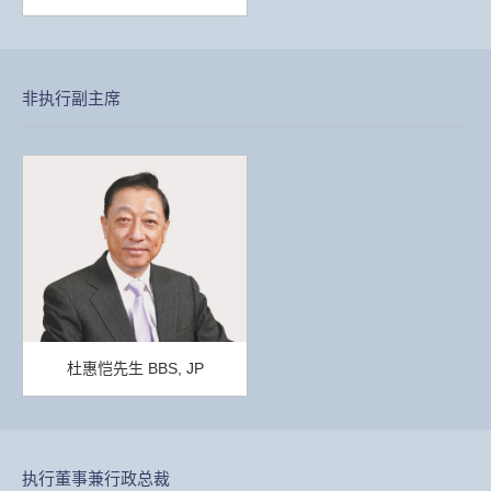
非执行副主席
杜惠恺先生 BBS, JP
执行董事兼行政总裁