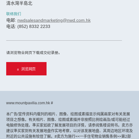
清水灣半島北
联络我们
电邮:
nwdsalesandmarketing@nwd.com.hk
电话: (852) 8332 2233
请浏览物业网页下载成交纪录册。
浏览网页
www.mountpavilia.com.hk #
本广告/宣传资料内载列的相片、图像、绘图或素描显示纯属画家对有关发展
项目之想像。有关相片、图像、绘图或素描并非按照比例绘画及/或可能经过
电脑修饰处理。準买家如欲了解发展项目的详情，请参阅售楼说明书。卖方亦
建议準买家到有关发展地盘作实地考察，以对该发展地盘、其周边地区环境及
附近的公共设施有较佳了解。#卖方为施行<<一手住宅物业销售条例>>第2部