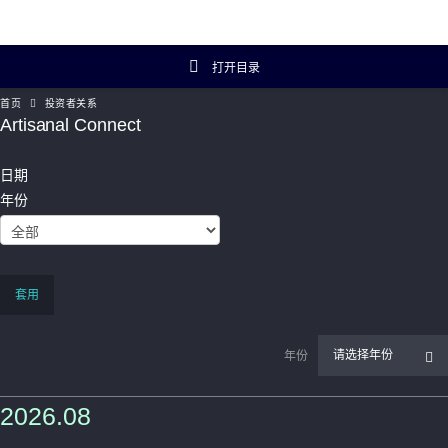
打开目录
首页
投资者关系
投资者关系主页
Artisanal Connect
投资者概览
日期
年份
财务数据
年报及简报
套用
企业资料
请选择年份
年份
Artisanal Connect
2026.08
可持续发展