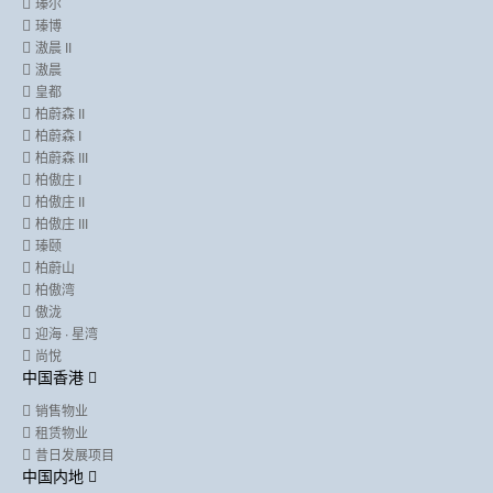
瑧尔
瑧博
滶晨 II
滶晨
皇都
柏蔚森 II
柏蔚森 I
柏蔚森 III
柏傲庄 I
柏傲庄 II
柏傲庄 III
瑧颐
柏蔚山
柏傲湾
傲泷
迎海 ∙ 星湾
尚悅
中国香港
销售物业
租赁物业
昔日发展项目
中国内地