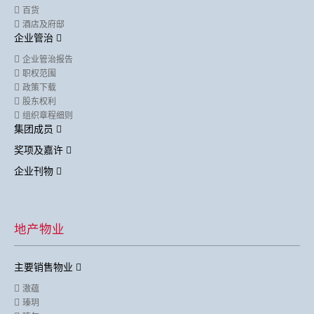
百货
酒店及府邸
企业管治
企业管治报告
职权范围
政策下载
股东权利
组织章程细则
集团成员
奖项及嘉许
企业刊物
地产物业
主要销售物业
滶蕴
瑧玥