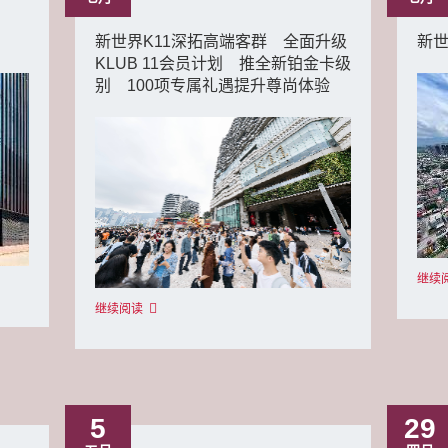
月
新世界K11深拓高端客群 全面升级
新世
KLUB 11会员计划 推全新铂金卡级
别 100项专属礼遇提升尊尚体验
继续
继续阅读
5
29