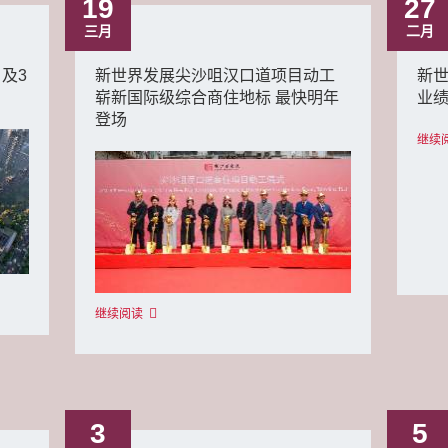
19
27
三月
二月
月及3
新世界发展尖沙咀汉口道项目动工
新世
崭新国际级综合商住地标 最快明年
业
登场
继续
继续阅读
3
5