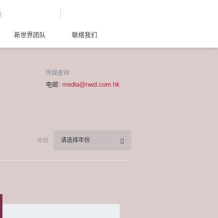
G
新世界团队
联络我们
传媒查询
电邮:
media@nwd.com.hk
请选择年份
年份