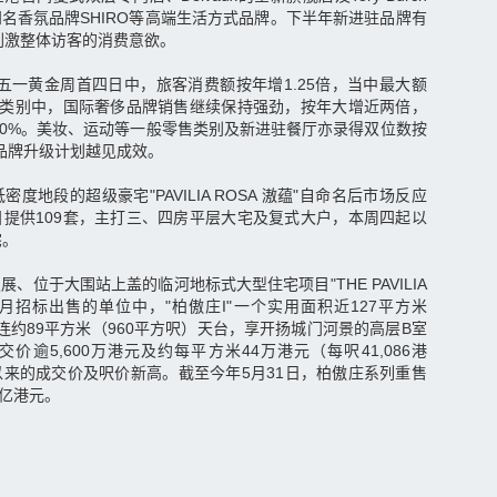
名香氛品牌SHIRO等高端生活方式品牌。下半年新进驻品牌有
有效刺激整体访客的消费意欲。
A于五一黄金周首四日中，旅客消费额按年增1.25倍，当中最大额
户类别中，国际奢侈品牌销售继续保持强劲，按年大增近两倍，
90%。美妆、运动等一般零售类别及新进驻餐厅亦录得双位数按
A的品牌升级计划越见成效。
地段的超级豪宅"PAVILIA ROSA 滶蕴"自命名后市场反应
提供109套，主打三、四房平层大宅及复式大户，本周四起以
宅。
、位于大围站上盖的临河地标式大型住宅项目"THE PAVILIA
上月招标出售的单位中，"柏傲庄I"一个实用面积近127平方米
套连约89平方米（960平方呎）天台，享开扬城门河景的高层B室
逾5,600万港元及约每平方米44万港元（每呎41,086港
来的成交价及呎价新高。截至今年5月31日，柏傲庄系列重售
9亿港元。