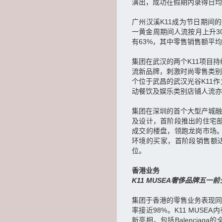
演出，成功在假期内录得日均
广州汉溪K11成为节日期间
一黄金周期间人流按月上升3
有63%，其中零售销售额平均
集团在武汉的两个K11项目
流新品牌，刺激时尚零售类别
个位于武昌的武汉光谷K11
动餐饮及娱乐类别店铺人流亦
集团在深圳的首个大型产城融
及设计，首阶段推出的住宅部
成交的楼盘，领跑龙岗市场。
环境的买家，首阶段销售额达
位。
香港业务
K11 MUSEA奢侈品牌五一
集团于香港的零售业务表现同样亮眼
率接近98%。K11 MUS
新亮相，包括Balenciaga的