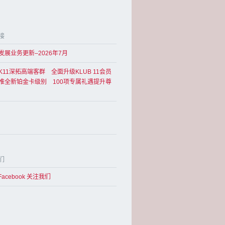
接
发展业务更新–2026年7月
K11深拓高端客群 全面升级KLUB 11会员
推全新铂金卡级别 100项专属礼遇提升尊
们
Facebook 关注我们