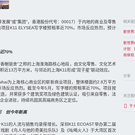
发展"或"集团"，香港股份代号：00017）于内地的商业及零售
相关链
目K11 ELYSEA写字楼预租率近70%，市场反应热烈，预计
新世界
。
新世界
计划 
近70%
尚体验
有"东方香榭丽舍"之称的上海淮海路核心地段，由文化零售、文化艺术
近13万平方米，与邻近的上海K11形成"双子星"联动效应。
分享
 Huaihai为上海核心商业区的崭新商业项目，整体楼面约2.8万平方
市场反应热烈。截至今年5月，写字楼的预租率近70%。项目按
建造，并荣获多个建筑奖项及绿色建筑认证，吸引来自零售、法
关注我
企业进驻，持续巩固其高端商务区之定位。
于 
5万 创今年新高
11的人流与销售均录得增长。深圳K11 ECOAST举办第二届
名戏剧《鸟人与他的奇美拉乐队》及《吆喝火人》于大湾区首次