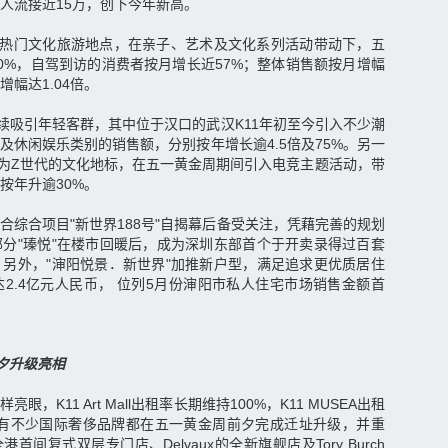
人流接近15万，创下今年新高。
的热门文化旅游地点，在亲子、艺术及文化系列活动带动下，五
0%，自驾到访的消费者按月增长近57%；整体销售额按月增幅
增幅达1.04倍。
持续吸引年轻客群，其中位于汉口的武汉K11年初至今引入不少潮
及休闲娱乐类别的销售额，分别按年增长逾4.5倍及75%。另一
作为Z世代的文化地标，在五一黄金周期间引入电竞主题活动，带
按年升逾30%。
合综合项目"新世界188号"自揭幕后备受关注，凭藉完善的规划
分"瑧悦"在楼市回暖后，成为深圳东部首个于开卖录得过百套
另外，"渖阳悦景．新世界"加推新户型，满足追求更优质居住
2.4亿元人民币， 位列5月份渖阳市私人住宅市场销售金额首
前夕升级亮相
，K11 Art Mall出租率长期维持100%，K11 MUSEA出租
EA内有不少国际奢侈品牌都在五一黄金周前夕完成迁址升级，并重
全港首间复式双层专门店、Delvaux的全新旗舰店及Tory Burch