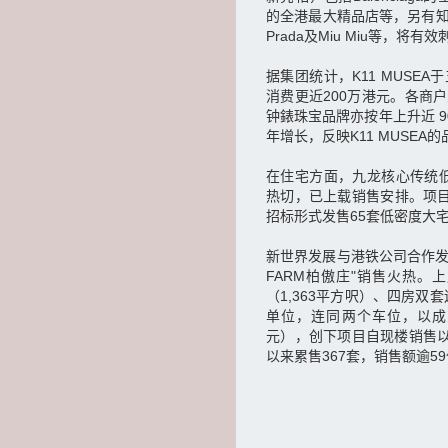
的全港最大精品店等，另有知
Prada及Miu Miu等，将
据集团统计，K11 MUSE
消费更近200万港元。各商
钟錶珠宝品牌亦按年上升近 
年增长，反映K11 MUSE
在住宅方面，九龙核心传统低密度
热切，已上载销售安排。项目
招标形式发售65套低密度大
新世界发展与港铁公司合作发展
FARM柏傲庄"销售火热。
（1,363平方呎）、四房双
单位，连同两个车位，以成交价
元），创下项目自现楼销售以
以来累售367套，销售额逾5