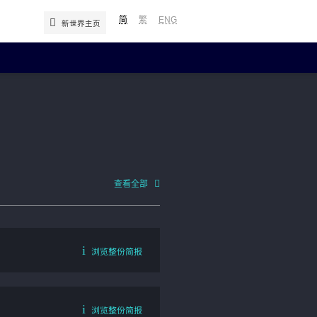
简
繁
ENG
新世界主页
年报及简报
中期报告／年报
简报
查看全部
补发已报失股票的公告