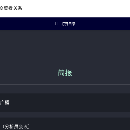
投资者关系
打开目录
资者概览
财务数据
主席报告书
财务摘要
企业公告
五年财务概要
投资者常见问题
isanal Connect
可持续发展