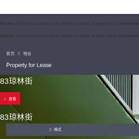
Notice
: Trying to access array offset on value of type bool in
/var/www
Notice
: Trying to access array offset on value of type null in
/var/www/
首页
物业
Property for Lease
83琼林街
查看
83琼林街
格式