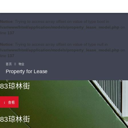
Notice
: Trying to access array offset on value of type bool in
/var/www/html/application/models/property_lease_model.php
on
line
137
Notice
: Trying to access array offset on value of type null in
/var/www/html/application/models/property_lease_model.php
on
line
137
首页
物业
Property for Lease
83琼林街
查看
83琼林街