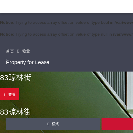
Notice
: Trying to access array offset on value of type bool in
/var/www
Notice
: Trying to access array offset on value of type null in
/var/www/
首页
物业
Property for Lease
83琼林街
查看
83琼林街
格式