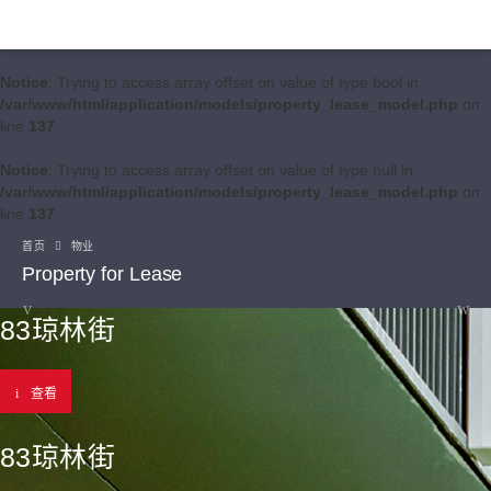
Notice
: Trying to access array offset on value of type bool in
/var/www/html/application/models/property_lease_model.php
on
line
137
Notice
: Trying to access array offset on value of type null in
/var/www/html/application/models/property_lease_model.php
on
line
137
首页
物业
Property for Lease
83琼林街
查看
83琼林街