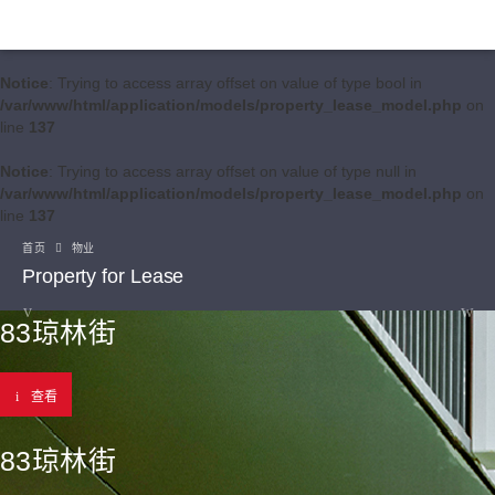
Notice
: Trying to access array offset on value of type bool in
/var/www/html/application/models/property_lease_model.php
on
line
137
Notice
: Trying to access array offset on value of type null in
/var/www/html/application/models/property_lease_model.php
on
line
137
首页
物业
Property for Lease
83琼林街
查看
83琼林街