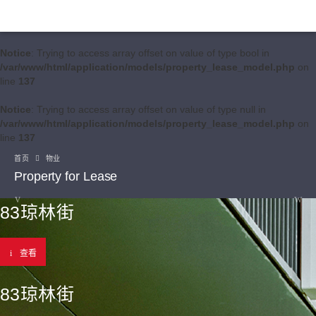
Notice
: Trying to access array offset on value of type bool in
/var/www/html/application/models/property_lease_model.php
on
line
137
Notice
: Trying to access array offset on value of type null in
/var/www/html/application/models/property_lease_model.php
on
line
137
首页
物业
Property for Lease
83琼林街
查看
83琼林街