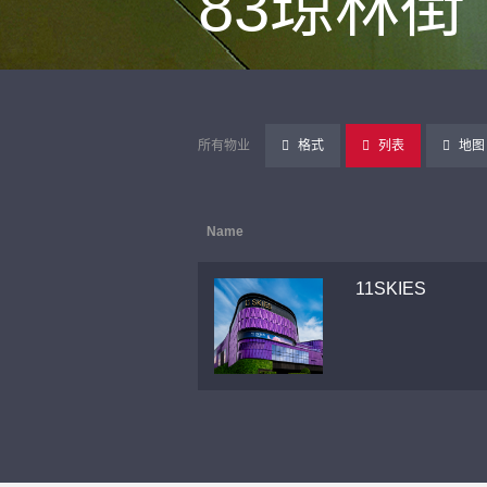
83琼林街
所有物业
格式
列表
地图
Name
11SKIES