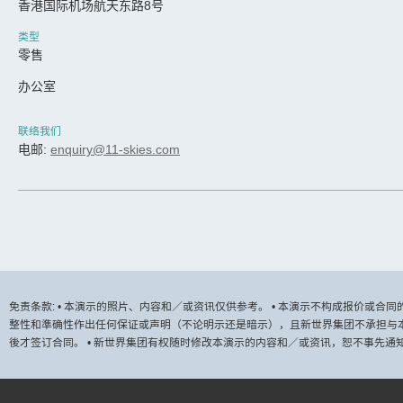
香港国际机场航天东路8号
类型
零售
办公室
联络我们
电邮:
enquiry@11-skies.com
免责条款: • 本演示的照片、内容和／或资讯仅供参考。 • 本演示不构成报价或
整性和準确性作出任何保证或声明（不论明示还是暗示），且新世界集团不承担与本
後才签订合同。 • 新世界集团有权随时修改本演示的内容和／或资讯，恕不事先通知。