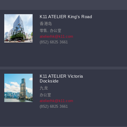
K11 ATELIER King’s Road
香港岛
零售, 办公室
atelierhk@k11.com
(852) 6825 3661
K11 ATELIER Victoria
Dockside
九龙
办公室
atelierhk@k11.com
(852) 6825 3661