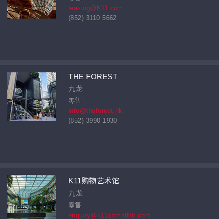
leasing@K11.com
(852) 3110 5662
THE FOREST
九龙
零售
info@theforest.hk
(852) 3990 1930
K11购物艺术馆
九龙
零售
enquiry@k11artmallhk.com