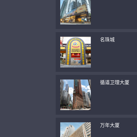
名珠城
循道卫理大厦
万年大厦