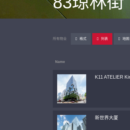
83琼林街
所有物业
格式
列表
地图
Name
K11 ATELIER Ki
新世界大厦