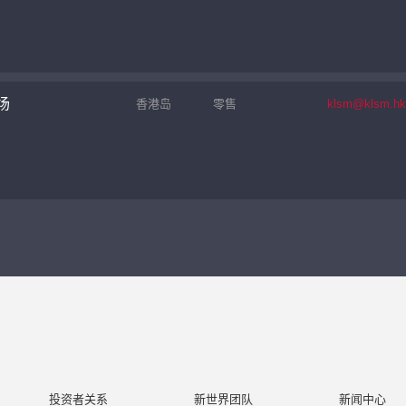
场
香港岛
零售
klsm@klsm.hk
投资者关系
新世界团队
新闻中心