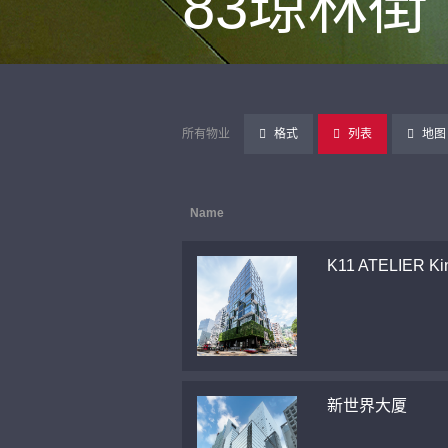
83琼林街
所有物业
格式
列表
地图
Name
K11 ATELIER Ki
新世界大厦