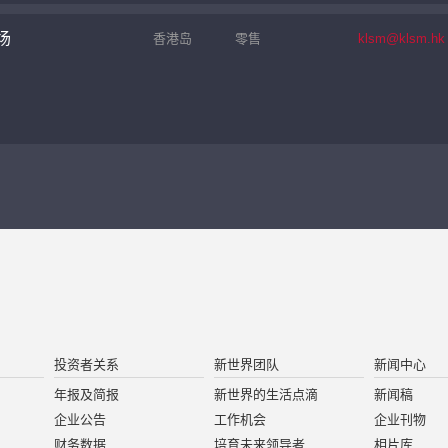
场
香港岛
零售
klsm@klsm.hk
投资者关系
新世界团队
新闻中心
年报及简报
新世界的生活点滴
新闻稿
企业公告
工作机会
企业刊物
财务数据
培育未来领导者
相片库