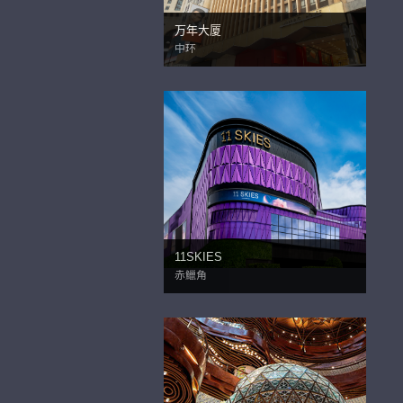
万年大厦
中环
11SKIES
赤鱲角