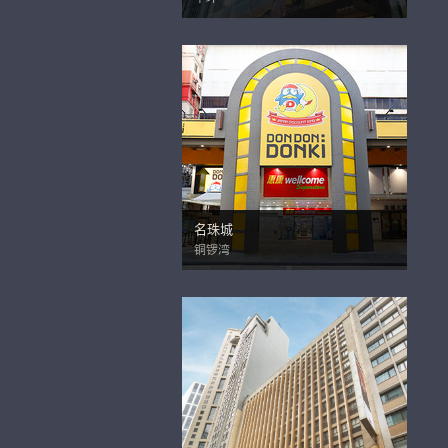
名珠城
铜锣湾