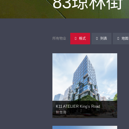
83琼林街
所有物业
格式
列表
地图
K11 ATELIER King’s Road
鲗鱼涌