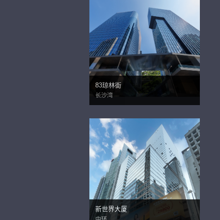
83琼林街
长沙湾
新世界大厦
中环