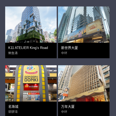
K11 ATELIER King’s Road
新世界大厦
鲗鱼涌
中环
名珠城
万年大厦
铜锣湾
中环