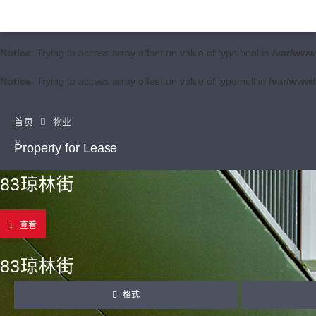
Notice
: Trying to access array offset on value of type bool in
/var/www
Notice
: Trying to access array offset on value of type null in
/var/www/
首页
物业
Property for Lease
83琼林街
查看
83琼林街
格式