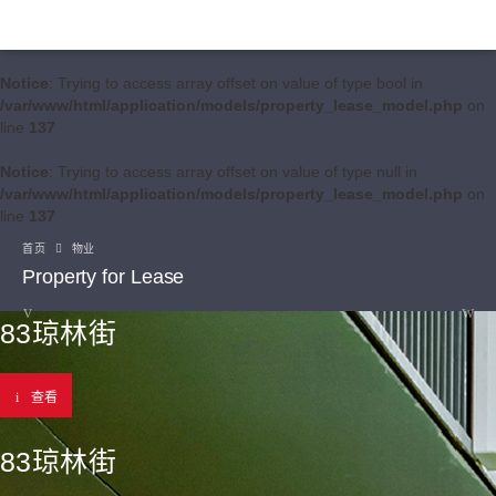
Notice
: Trying to access array offset on value of type bool in
/var/www/html/application/models/property_lease_model.php
on
line
137
Notice
: Trying to access array offset on value of type null in
/var/www/html/application/models/property_lease_model.php
on
line
137
首页
物业
Property for Lease
83琼林街
查看
83琼林街