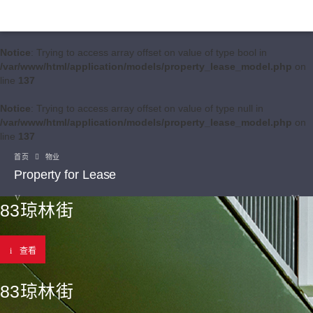
Notice
: Trying to access array offset on value of type bool in
/var/www/html/application/models/property_lease_model.php
on
line
137
Notice
: Trying to access array offset on value of type null in
/var/www/html/application/models/property_lease_model.php
on
line
137
首页
物业
Property for Lease
83琼林街
查看
83琼林街