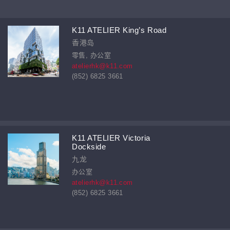
K11 ATELIER King’s Road
香港岛
零售, 办公室
atelierhk@k11.com
(852) 6825 3661
K11 ATELIER Victoria
Dockside
九龙
办公室
atelierhk@k11.com
(852) 6825 3661