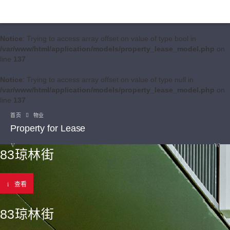
Notice
: Trying to access array offset on value of type bool in
/var/www/html/application/models/property_lease_model.php
on
line
137
Notice
: Trying to access array offset on value of type null in
/var/www/html/application/models/property_lease_model.php
on
line
137
首页
物业
Property for Lease
83琼林街
查看
83琼林街