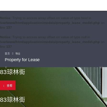
Notice
: Trying to access array offset on value of type bool in
/var/www/html/application/models/property_lease_model.php
on
line
137
Notice
: Trying to access array offset on value of type null in
/var/www/html/application/models/property_lease_model.php
on
line
137
首页
物业
Property for Lease
83琼林街
查看
83琼林街