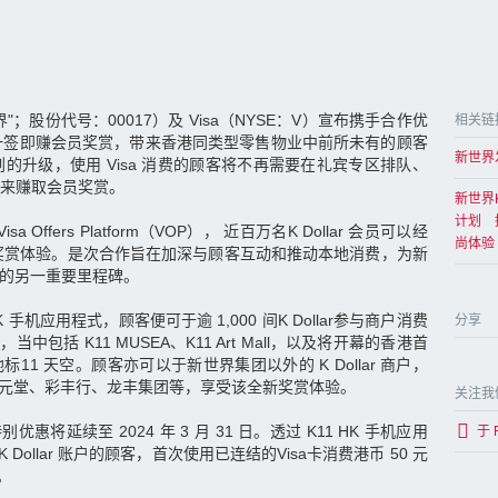
；股份代号：00017）及 Visa（NYSE：V）宣布携手合作优
相关链
划，推出一签即赚会员奖赏，带来香港同类型零售物业中前所未有的顾客
新世界
奖赏计划的升级，使用 Visa 消费的顾客将不再需要在礼宾专区排队、
来赚取会员奖赏。
新世界
计划 
sa Offers Platform（VOP）， 近百万名K Dollar 会员可以经
尚体验
会员奖赏体验。是次合作旨在加深与顾客互动和推动本地消费，为新
系的另一重要里程碑。
 HK 手机应用程式，顾客便可于逾 1,000 间K Dollar参与商户消费
分享
r，当中包括 K11 MUSEA、K11 Art Mall，以及将开幕的香港首
1 天空。顾客亦可以于新世界集团以外的 K Dollar 商户，
、位元堂、彩丰行、龙丰集团等，享受该全新奖赏体验。
关注我
特别优惠将延续至 2024 年 3 月 31 日。透过 K11 HK 手机应用
于 
K Dollar 账户的顾客，首次使用已连结的Visa卡消费港币 50 元
。