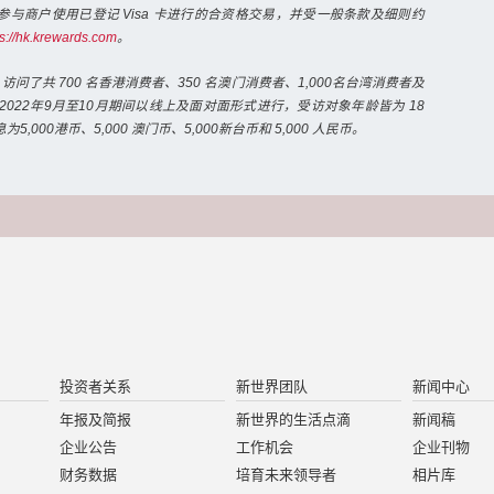
ar 参与商户使用已登记 Visa 卡进行的合资格交易，并受一般条款及细则约
s://hk.krewards.com
。
0》访问了共 700 名香港消费者、350 名澳门消费者、1,000名台湾消费者及
在2022年9月至10月期间以线上及面对面形式进行，受访对象年龄皆为 18
,000港币、5,000 澳门币、5,000新台币和 5,000 人民币。
投资者关系
新世界团队
新闻中心
年报及简报
新世界的生活点滴
新闻稿
企业公告
工作机会
企业刊物
财务数据
培育未来领导者
相片库