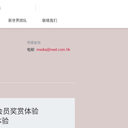
G
新世界团队
联络我们
传媒查询
电邮:
media@nwd.com.hk
赚会员奖赏体验
体验