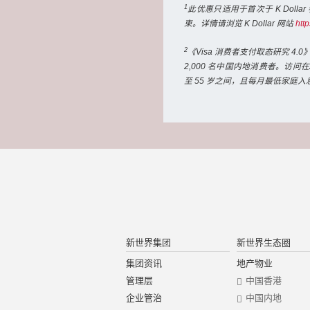
1
此优惠只适用于首次于 K Doll
束。详情请浏览 K Dollar 网站
http
2
《Visa 消费者支付取态研究 4.
2,000 名中国内地消费者。访问
至 55 岁之间，且每月最低家庭入息为5
新世界集团
新世界生态圈
集团资讯
地产物业
管理层
中国香港
企业管治
中国内地