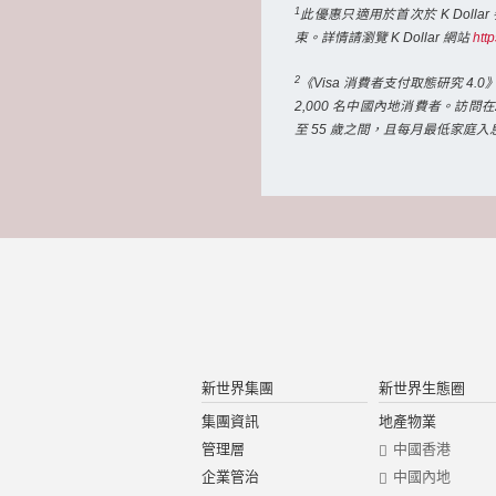
1
此優惠只適用於首次於 K Doll
束。詳情請瀏覽 K Dollar 網站
http
2
《Visa 消費者支付取態研究 4.
2,000 名中國內地消費者。訪問
至 55 歲之間，且每月最低家庭入息為5
新世界集團
新世界生態圈
集團資訊
地產物業
管理層
中國香港
企業管治
中國內地