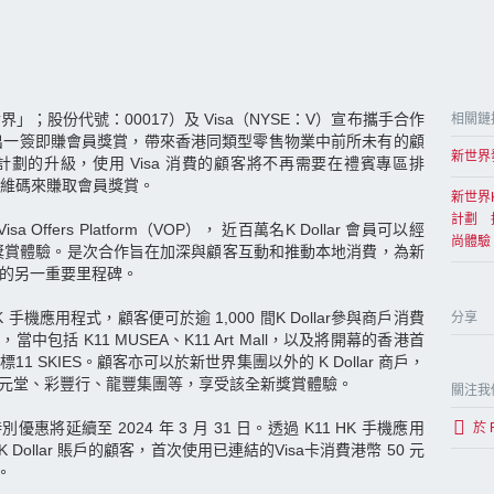
；股份代號：00017）及 Visa（NYSE：V）宣布攜手合作
相關鏈
計劃，推出一簽即賺會員獎賞，帶來香港同類型零售物業中前所未有的顧
新世界發
 獎賞計劃的升級，使用 Visa 消費的顧客將不再需要在禮賓專區排
二維碼來賺取會員獎賞。
新世界
計劃 
sa Offers Platform（VOP）， 近百萬名K Dollar 會員可以經
尚體驗
會員獎賞體驗。是次合作旨在加深與顧客互動和推動本地消費，為新
係的另一重要里程碑。
 HK 手機應用程式，顧客便可於逾 1,000 間K Dollar參與商戶消費
分享
r，當中包括 K11 MUSEA、K11 Art Mall，以及將開幕的香港首
 SKIES。顧客亦可以於新世界集團以外的 K Dollar 商戶，
、位元堂、彩豐行、龍豐集團等，享受該全新獎賞體驗。
關注我
特別優惠將延續至 2024 年 3 月 31 日。透過 K11 HK 手機應用
於 
K Dollar 賬戶的顧客，首次使用已連結的Visa卡消費港幣 50 元
。