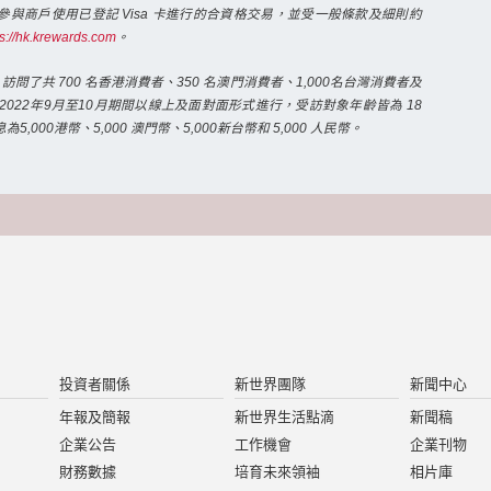
ar 參與商戶使用已登記 Visa 卡進行的合資格交易，並受一般條款及細則約
s://hk.krewards.com
。
0》訪問了共 700 名香港消費者、350 名澳門消費者、1,000名台灣消費者及
在2022年9月至10月期間以線上及面對面形式進行，受訪對象年齡皆為 18
,000港幣、5,000 澳門幣、5,000新台幣和 5,000 人民幣。
投資者關係
新世界團隊
新聞中心
年報及簡報
新世界生活點滴
新聞稿
企業公告
工作機會
企業刊物
財務數據
培育未來領袖
相片庫