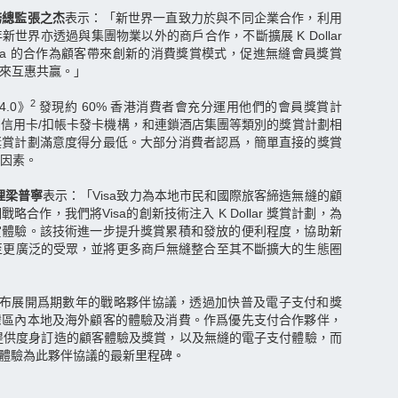
務總監張之杰
表示：「新世界一直致力於與不同企業合作，利用
世界亦透過與集團物業以外的商戶合作，不斷擴展 K Dollar
isa 的合作為顧客帶來創新的消費獎賞模式，促進無縫會員獎賞
帶來互惠共贏。」
2
4.0》
發現約 60% 香港消費者會充分運用他們的會員獎賞計
信用卡/扣帳卡發卡機構，和連鎖酒店集團等類別的獎賞計劃相
獎賞計劃滿意度得分最低。大部分消費者認爲，簡單直接的獎賞
因素。
理梁普寧
表示：「Visa致力為本地市民和國際旅客締造無縫的顧
合作，我們將Visa的創新技術注入 K Dollar 獎賞計劃，為
賞體驗。該技術進一步提升獎賞累積和發放的便利程度，協助新
禮遇推展至更廣泛的受眾，並將更多商戶無縫整合至其不斷擴大的生態圈
6 月宣布展開爲期數年的戰略夥伴協議，透過加快普及電子支付和獎
灣區內本地及海外顧客的體驗及消費。作爲優先支付合作夥伴，
作，提供度身訂造的顧客體驗及獎賞，以及無縫的電子支付體驗，而
賺獎賞體驗為此夥伴協議的最新里程碑。