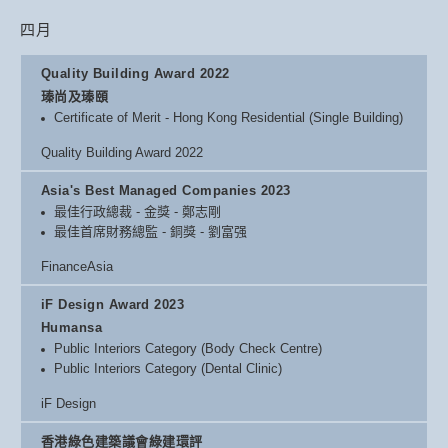
四月
Quality Building Award 2022
瑧尚及瑧頤
Certificate of Merit - Hong Kong Residential (Single Building)
Quality Building Award 2022
Asia's Best Managed Companies 2023
最佳行政總裁 - 金獎 - 鄭志剛
最佳首席財務總監 - 銅獎 - 劉富强
FinanceAsia
iF Design Award 2023
Humansa
Public Interiors Category (Body Check Centre)
Public Interiors Category (Dental Clinic)
iF Design
香港綠色建築議會綠建環評