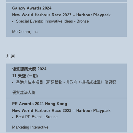
Galaxy Awards 2024
New World Harbour Race 2023 – Harbour Playpark
Special Events: Innovative Ideas - Bronze
MerComm, Inc
九月
優質建築大獎 2024
11 天空 (一期)
香港非住宅項目（新建築物 - 非政府，機構或社區）優異獎
優質建築大奬
PR Awards 2024 Hong Kong
New World Harbour Race 2023 – Harbour Playpark
Best PR Event - Bronze
Marketing Interactive