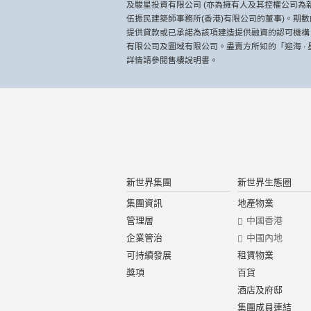
及駿星投資有限公司 (亦為擁有人及其控權公司為
伍振民建築師事務所(香港)有限公司的董事)。
提供貸款或已承諾為該項建造提供融資的認可機構
有限公司及圖域有限公司。盡賣方所知的「迎海 ∙
詳情請參閱售樓說明書。
新世界集團
新世界生態圈
集團資訊
地產物業
管理層
中國香港
企業管治
中國內地
可持續發展
租賃物業
獎項
百貨
酒店及府邸
集團成員連結