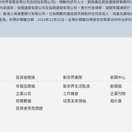
新世界發展有限公司及冠悅有限公司)。期數的認可人士：劉榮廣伍振民建築師事務所(香
期數的承建商：恒順建築有限公司及協興建築有限公司。賣方代表律師：胡關李羅律師
：香港上海滙豐銀行有限公司。已為期數的建造提供貸款的任何其他人：恒基兆業地
 星灣」的預計關鍵日期：2014年12月31日。此預計關鍵日期是受到買賣合約所允許
投資者關係
新世界團隊
新聞中心
年報及簡報
新世界生活點滴
新聞稿
企業公告
工作機會
企業刊物
財務數據
培育未來領袖
相片庫
投資者常見問題