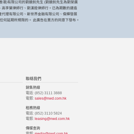
港)有限公司的劉鏡釗先生 (劉鏡釗先生為劉榮廣
行、高李葉律師行、劉漢銓律師行。已為期數的建造
產代理有限公司、新世界金融有限公司、偉輝發展
的任何延期所規限的。 此廣告在賣方的同意下發布。
聯絡我們
銷售熱線
電話: (852) 3111 3888
電郵:
sales@nwd.com.hk
租務熱線
電話: (852) 3110 5824
電郵:
leasing@nwd.com.hk
傳媒查詢
電郵:
media@nwd.com.hk