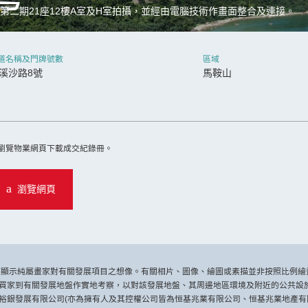
」第二期21座12樓A室及H室拍攝，並經由電腦技術作畫面整合及連接。
道名稱及門牌號數
區域
溪沙路8號
馬鞍山
繼續
瀏覽物業網頁下載成交紀錄冊。
瀏覽網頁
描顯示純屬畫家對有關發展項目之想像。有關相片、圖像、繪圖或素描並非按照比例繪
買家到有關發展地盤作實地考察，以對該發展地盤、其周邊地區環境及附近的公共設施
裕銀發展有限公司(亦為擁有人及其控權公司皆為恒基兆業有限公司、恒基兆業地產有