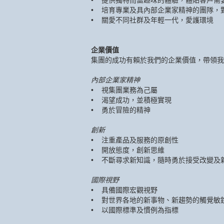
• 提供獨特而富趣味的體驗，體貼客戶需
• 培育專業及具內部企業家精神的團隊，
• 關愛不同社群及年輕一代，愛護環境
企業價值
集團的成功有賴於我們的企業價值，帶領我
內部企業家精神
• 視集團業務為己屬
• 渴望成功，並積極實現
• 勇於冒險的精神
創新
• 注重產品及服務的原創性
• 開放態度，創新思維
• 不斷尋求新知識，隨時勇於接受改變及
國際視野
• 具備國際宏觀視野
• 對世界各地的新事物、新趨勢的觸覺敏
• 以國際標準及慣例為指標