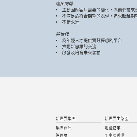
邁步向前
• 主動因應客戶需要的變化，為他們帶來
• 不滿足於符合期望的表現，追求超越期
• 不斷求進
新世代
• 為年輕人才提供實踐夢想的平台
• 推動新思維的交流
• 啟發及培育未來領袖
新世界集團
新世界生態圈
集團資訊
地產物業
管理層
中國香港