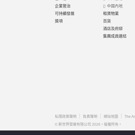
企業管治
中國內地
可持續發展
租賃物業
獎項
百貨
酒店及府邸
集團成員連結
私隱政策聲明
負責聲明
網站地圖
The A
© 新世界發展有限公司 2026。版權所有。