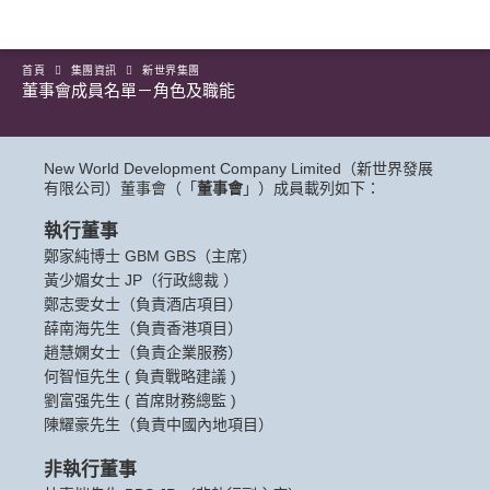
首頁
集團資訊
新世界集團
董事會成員名單－角色及職能
New World Development Company Limited（新世界發展
有限公司）董事會（「
董事會
」）成員載列如下：
執行董事
鄭家純博士 GBM GBS（主席）
黃少媚女士 JP（行政總裁 ）
鄭志雯女士（負責酒店項目）
薛南海先生（負責香港項目）
趙慧嫻女士（負責企業服務）
何智恒先生 ( 負責戰略建議 )
劉富强先生 ( 首席財務總監 )
陳耀豪先生（負責中國內地項目）
非執行董事