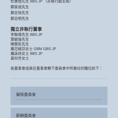
杜惠愷先生 BBS JP （非執行副主席）
鄭家成先生
鄭志恒先生
鄭志明先生
獨立非執行董事
李聯偉先生 BBS JP
葉毓強先生
陳贊臣先生
羅范椒芬女士 GBM GBS JP
羅詠詩女士 BBS JP
黃仰芳女士
各董事會成員在董事會轄下委員會中所擔任的職位如下：
審核委員會
薪酬委員會