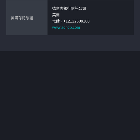
德意志銀行信託公司
美洲
美國存託憑證
電話：+12122509100
www.adr.db.com