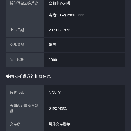
股份登記及過戶處
合和中心54樓
電話: (852) 2980 1333
上市日期
23 / 11 / 1972
交易貨幣
港幣
每手股數
1000
美國預托證券的相關信息
股票代碼
NDVLY
美國證券庫斯普號
649274305
碼
交易所
場外交易證券