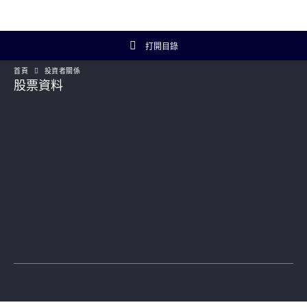
打開目錄
首頁
投資者關係
投資者關係主頁
股票資料
投資者概覽
財務數據
年報及簡報
企業資料
Artisanal Connect
可持續發展