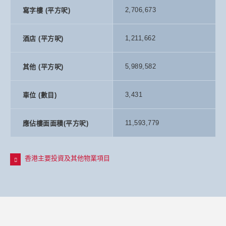
2,706,673
寫字樓 (平方呎)
3.
中環擺花街9-19號
1,211,662
酒店 (平方呎)
九龍
5,989,582
其他 (平方呎)
4.
柏蔚森－新九龍內地段第6591號，啟德4B4
3,431
車位 (數目)
5.
佐敦廣東道530-538號
11,593,779
應佔樓面面積(平方呎)
6.
佐敦官涌街52-56號
香港主要投資及其他物業項目
7.
新九龍內地段第5205號，九龍塘玫瑰街23-34號
8.
尖沙咀漢口道43-49A號
香港主要投資及其他物業項目
9.
九龍東油塘重建項目
已竣工