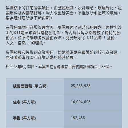
集團旗下的住宅物業項目，由整體規劃、設計理念、環境綠化、建
築用料及內部裝修等，均力求至臻美善，不但是所處區域的地標，
更為理想居所定下新典範。
在零售購物和商場管理方面，集團展現了劃時代的理念。位於尖沙
咀的K11是全球首個購物藝術館，場內每個角落都擺放了獨特的藝
術品，並不時舉辦各式藝術表演，充分展示了 K11品牌「 藝術．
人文．自然 」的理念。
集團發展和投資的商業項目，雄踞維港兩岸最繁盛的核心商業區，
見証著香港經濟和商業活動的蓬勃發展。
於2025年6月30日，本集團在香港擁有主要物業發展項目共33個。
25,268,938
總樓面面積 (平方呎)
14,094,693
住宅 (平方呎)
182,468
零售 (平方呎)