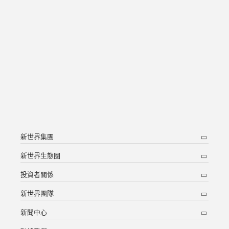
10.
瑧博－九龍城衙前塱道3-13號
香港島
新界
1.
中環萬年大廈
(2)
11.
柏傲莊三期－沙田大圍站發展項目
2.
中環新世界大廈
北角英皇道704 -730 號， K11 ATELIER King’s
12.
百勝角通風樓項目
3.
Road
13.
粉嶺馬適路
4.
灣仔香港會議展覽中心商場
新世界集團
14.
元朗龍田村二期
5.
香港君悅酒店
新世界生態圈
投資者關係
15.
元朗龍田村四期
6.
香港萬麗海景酒店
新世界團隊
16.
元朗龍田村五期
7.
銅鑼灣明珠城－地下至四樓
新聞中心