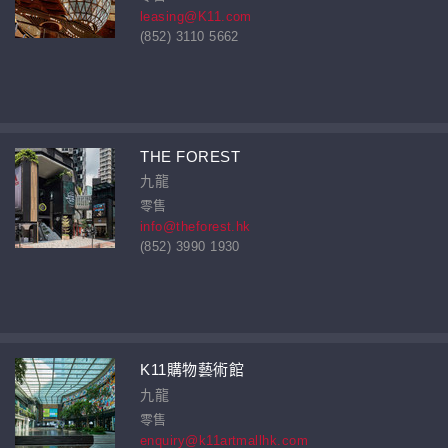
leasing@K11.com
(852) 3110 5662
THE FOREST
九龍
零售
info@theforest.hk
(852) 3990 1930
K11購物藝術館
九龍
零售
enquiry@k11artmallhk.com