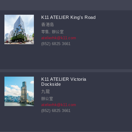
K11 ATELIER King’s Road
香港島
零售, 辦公室
atelierhk@k11.com
(852) 6825 3661
K11 ATELIER Victoria
Dockside
九龍
辦公室
atelierhk@k11.com
(852) 6825 3661