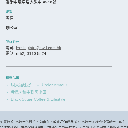
香港中環皇后大道中38-48號
類型
零售
辦公室
聯絡我們
電郵:
leasinginfo@nwd.com.hk
電話: (852) 3110 5824
精選品牌
周大福珠寶
Under Armour
希鳥 / 和牛割烹小田
Black Sugar Coffee & Lifestyle
免責條款: 本演示的照片、內容和／或資訊僅供參考。 本演示不構成報價或合同的
和準確性作出任何保證或聲明（不論明示還是暗示），且新世界集團不承擔與本演示