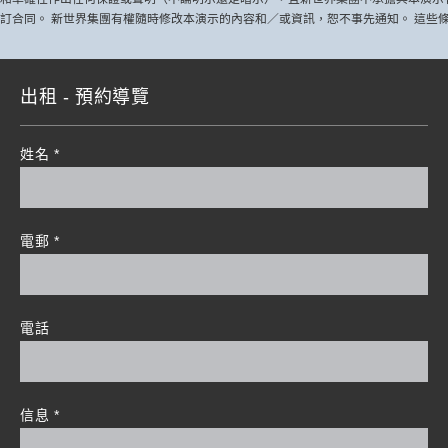
訂合同。 新世界集團有權隨時修改本演示的內容和／或資訊，恕不事先通知。 這些條
出租 - 預約導覽
姓名
*
電郵
*
電話
信息
*