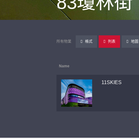
83瓊林街
所有物業
格式
列表
地圖
Name
11SKIES