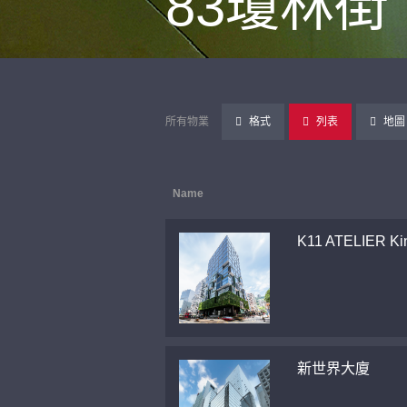
83瓊林街
所有物業
格式
列表
地圖
Name
K11 ATELIER Ki
新世界大廈