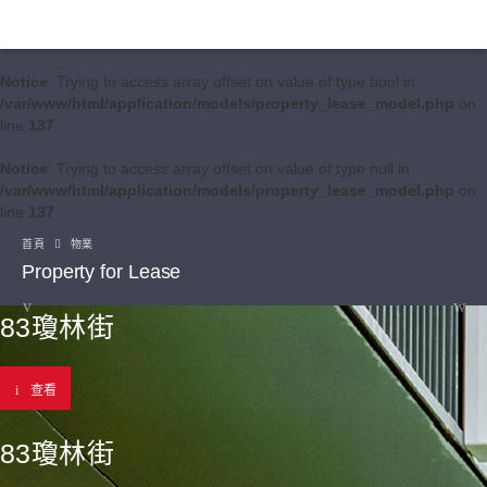
Notice
: Trying to access array offset on value of type bool in
/var/www/html/application/models/property_lease_model.php
on
line
137
Notice
: Trying to access array offset on value of type null in
/var/www/html/application/models/property_lease_model.php
on
line
137
首頁
物業
Property for Lease
83瓊林街
查看
83瓊林街