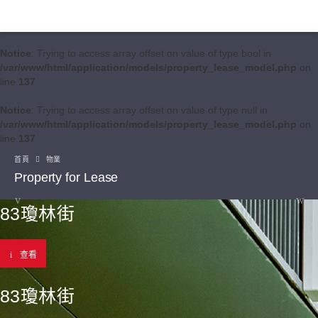
Notice
: Trying to access array offset on value of type bool in
/var/www/html/application/models/property_lease_model.php
on
line
137
Notice
: Trying to access array offset on value of type null in
/var/www/html/application/models/property_lease_model.php
on
line
137
首頁
物業
Property for Lease
83瓊林街
查看
83瓊林街