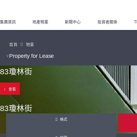
集團資訊
地產物業
新聞中心
投資者關係
T
首頁
物業
Property for Lease
83瓊林街
查看
83瓊林街
格式