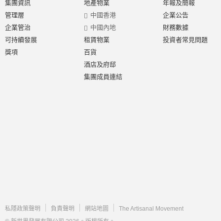
集團資訊
地產物業
年報及簡報
管理層
中國香港
企業公告
企業管治
中國內地
財務數據
可持續發展
租賃物業
投資者常見問題
獎項
百貨
酒店及府邸
集團成員連結
私隱政策聲明
負責聲明
網站地圖
The Artisanal Movement