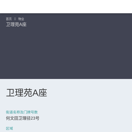
首页
物业
卫理苑A座
卫理苑A座
继续
街道名称及门牌号数
何文田卫理径23号
区域