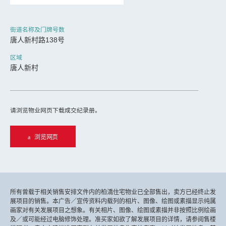
街道名称及门牌号数
唐人新村路138号
区域
唐人新村
请浏览物业网页下载成交纪录册。
浏览网页
所有曾载于相关销售安排文件内的柏𣾷住宅物业已全部售出，卖方已经终止发
展项目的销售。本广告／宣传资料内载列的相片、图像、绘图或素描显示纯属
画家对有关发展项目之想象。有关相片、图像、绘图或素描并非按照比例绘画
及／或可能经过电脑修饰处理。准买家如欲了解发展项目的详情，请参阅售楼