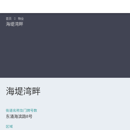
首页
物业
海堤湾畔
海堤湾畔
继续
街道名称及门牌号数
东涌海滨路8号
区域