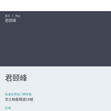
首页
物业
君颐峰
君颐峰
继续
街道名称及门牌号数
京士柏衛理道18號
区域