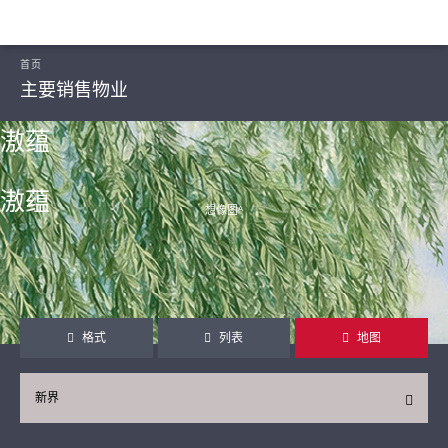
首页
主要销售物业
滶蕴
滶蕴
想像图ᴬ
继续
格式
列表
地图
新界