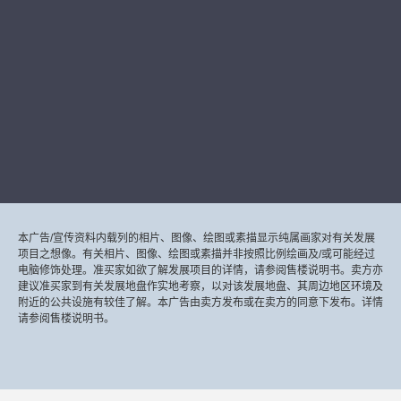
本广告/宣传资料内载列的相片、图像、绘图或素描显示纯属画家对有关发展
项目之想像。有关相片、图像、绘图或素描并非按照比例绘画及/或可能经过
电脑修饰处理。准买家如欲了解发展项目的详情，请参阅售楼说明书。卖方亦
建议准买家到有关发展地盘作实地考察，以对该发展地盘、其周边地区环境及
附近的公共设施有较佳了解。本广告由卖方发布或在卖方的同意下发布。详情
请参阅售楼说明书。